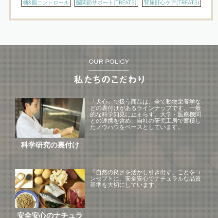
糖&脂コントロール
脳関節サポート(TREATS)
腎尿肝心ケア(TREATS)
「犬心」で扱う商品は、全て動物栄養学な
どの裏付けがあるラインナップです。一般
的な科学知見に止まらず、大学・医療機関
との連携を含め、自社の研究工房で蓄積し
たノウハウをベースとしています。
科学研究の裏付け
「自然の良さを活かし引き出す」ことをコ
ンセプトに、安全安心でナチュラルな品質
基準を大切にしています。
安全安心のナチュラ