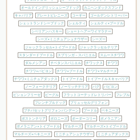
オールドイングリッシュシープドッグ
カニヘンダックスフンド
キャバリア
グレートピレニーズ
コーギー
ゴールデンレトリーバー
シェットランドシープドック
シェルティ
シェルティ×プードル
シベリアンハスキー
ショートヘアーワイマラナー
シーズ×ミニチュアシュナウザー
シーズー
ジャックラッセル×トイプードル
ジャックラッセルテリア
スタンダードプードル
スプリンガ－スパニエル
スムースチワワ
ダルメシアン
チベタンスパニエル
チワックス
チワワ
チワワ×パピヨン
チワワ×プードル
チワワ×マルチーズ
チワワ×ミニチュアダックス
トイプードル
トイプードルＸキャバリア
ノーフォークテリア
ノーリッチテリア
パグ
パピヨン
ビションフリーゼ
ビーグル
フラットコーテッドレトリバー
フレブル
フレンチブルドッグ
ブリュッセルグリフォン
プチバセットグリフォンバンデーン
プードル
ペキニーズ
ボストンテリア
ボロニーズ
ボーダーコリー
ポメラニアン
ポメラニアン×トイプードル
マルチーズ
マルチーズ×トイプードル
マルチーズ×ペキニーズ
ミニチュアシュナウザー
ミニチュアダックス