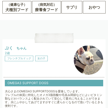
（健康な子）
（病気対応）
サプリ
おやつ
犬種別フード
療養食フード
ぷく
ちゃん
2歳
フレンチブルドッグ
女の子
OMEGA3 SUPPORT DOGS
犬心さまのOMEGA3 SUPPORTDOGSを愛食しています。
フレブルの体質に特化したオメガ3脂肪酸や毛並み関節などによいビタミン
類などがバランスよく配合されていて安心して愛犬に与えることができま
す。水にふやかしてあげてますがすぐに柔らかくなるので急いでいるときも
便利です。