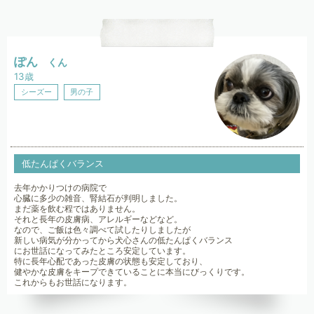
ぽん
くん
13歳
シーズー
男の子
低たんぱくバランス
去年かかりつけの病院で
心臓に多少の雑音、腎結石が判明しました。
まだ薬を飲む程ではありません。
それと長年の皮膚病、アレルギーなどなど。
なので、ご飯は色々調べて試したりしましたが
新しい病気が分かってから犬心さんの低たんぱくバランス
にお世話になってみたところ安定しています。
特に長年心配であった皮膚の状態も安定しており、
健やかな皮膚をキープできていることに本当にびっくりです。
これからもお世話になります。