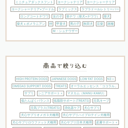
ミニチュアダックスフント
ヨークシャテリア
ヨークシャーテリア
ヨークシャーテリア×プードル
ラブミックス
ラブラドールレトリーバー
ロングコートチワワ
女の子
柴チワ（柴犬×チワワ）
柴犬
柴犬ｘポメラニアン
狆
甲斐犬
男の子
秋田犬
豆柴
雑種
Ｍ・シュナウザー
HIGH PROTEIN DOGS
JAPANESE DOGS
LOW FAT DOGS
N3＋
OMEGA3 SUPPORT DOGS
TREATS
オーラルエッセンス「ココラル」
サプリ
シニアサポート＋
マヌカム（MANU-KAMU）
低たんぱくバランス
低脂肪サポート(TREATS)
元気キープ
元気プラス(TREATS)
消化器ケア
犬心サプリ
犬心サプリオメガ３犬種用
犬心サプリハイプロテイン犬種用
犬心サプリロウファット犬種用
犬心サプリ日本犬種用
皮膚サポート＋