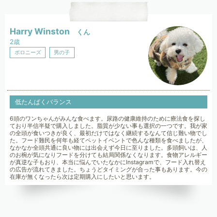
Harry Winston
くん
2歳
ボロニーズ
男の子
低たんぱくバランス
6頭のワンちゃんがみんな食べます。尿路の健康維持のために療法食を探し
ており半信半疑で購入しました。脂質が少ない事も選択の一つです。我が家
の全頭が食いつきが良く、最初だけではなく継続するなんて信じ難い物でし
た。フード難民を何年も経てペットイベントで色んな種類を食べましたが、
なかなか全頭共通に良い物には出会えず今日に至りました。多頭飼いは、人
のお椀が気になりフードを分けても結局関係なくなります。食物アレルギー
が真逆な子もおり、本当に悩んでいたなかにInstagramで、フード入れ替え
の広告が流れてきました。ちょうどタイミングが合った事もあります。今の
在庫が無くなったら次は定期購入にしたいと思います。