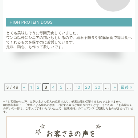
HIGH PROTEIN DOGS
とても美味しそうに毎回完食していました。
ワンコ以外にシニアの猫たちもいるので、結石予防食や腎臓病食で毎回食べ
てくれるものを探すのに苦労しています。
是非「猫心」も作って欲しいです。
3 / 49
«
1
2
3
4
5
...
10
20
30
...
»
最後 »
※「お客様からの声」は飼い主さん個人の感想であり、効果効能を保証するものではありません。
※動物薬事法上、「食事による病気の改善」に関する表現が禁止されています。そのため、「お客様から
の声」の一部は、ご本人に了承いただいた上で「健康維持」のニュアンスに変更したものが含まれていま
す。