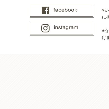
※
に
※
げ