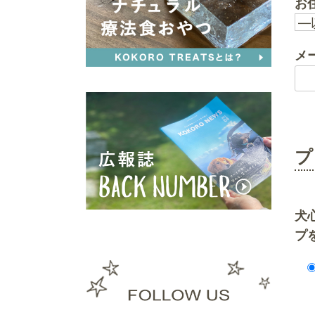
お
メ
プ
犬
プ