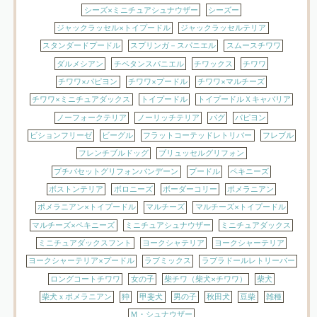
シーズ×ミニチュアシュナウザー
シーズー
ジャックラッセル×トイプードル
ジャックラッセルテリア
スタンダードプードル
スプリンガ－スパニエル
スムースチワワ
ダルメシアン
チベタンスパニエル
チワックス
チワワ
チワワ×パピヨン
チワワ×プードル
チワワ×マルチーズ
チワワ×ミニチュアダックス
トイプードル
トイプードルＸキャバリア
ノーフォークテリア
ノーリッチテリア
パグ
パピヨン
ビションフリーゼ
ビーグル
フラットコーテッドレトリバー
フレブル
フレンチブルドッグ
ブリュッセルグリフォン
プチバセットグリフォンバンデーン
プードル
ペキニーズ
ボストンテリア
ボロニーズ
ボーダーコリー
ポメラニアン
ポメラニアン×トイプードル
マルチーズ
マルチーズ×トイプードル
マルチーズ×ペキニーズ
ミニチュアシュナウザー
ミニチュアダックス
ミニチュアダックスフント
ヨークシャテリア
ヨークシャーテリア
ヨークシャーテリア×プードル
ラブミックス
ラブラドールレトリーバー
ロングコートチワワ
女の子
柴チワ（柴犬×チワワ）
柴犬
柴犬ｘポメラニアン
狆
甲斐犬
男の子
秋田犬
豆柴
雑種
Ｍ・シュナウザー