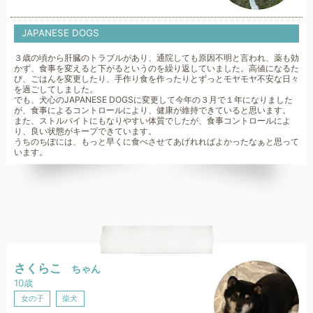
JAPANESE DOGS
３歳の頃から肝臓のトラブルがあり、通院しても原因不明と言われ、薬も効
かず、食事を変えると下がるというのを繰り返していました。高値になるた
び、ごはんを変更したり、手作り食を作ったりとずっとモヤモヤ不安な日々
を過ごしてしました。
でも、犬心のJAPANESE DOGSに変更して今年の３月で１年になりました
が、食事によるコントロールにより、健康が維持できていると思います。
また、ストルバイトにもなりやすい体質でしたが、食事コントロールによ
り、良い状態がキープできています。
うちのちぽには、もっと早くに食べさせてあげれればよかったなぁと思って
います。
さくらこ
ちゃん
10歳
女の子
柴犬