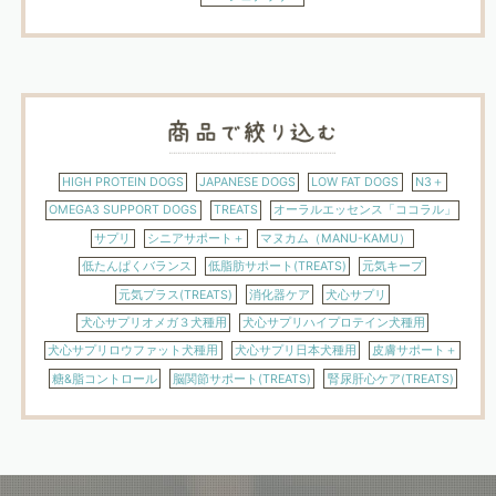
HIGH PROTEIN DOGS
JAPANESE DOGS
LOW FAT DOGS
N3＋
OMEGA3 SUPPORT DOGS
TREATS
オーラルエッセンス「ココラル」
サプリ
シニアサポート＋
マヌカム（MANU-KAMU）
低たんぱくバランス
低脂肪サポート(TREATS)
元気キープ
元気プラス(TREATS)
消化器ケア
犬心サプリ
犬心サプリオメガ３犬種用
犬心サプリハイプロテイン犬種用
犬心サプリロウファット犬種用
犬心サプリ日本犬種用
皮膚サポート＋
糖&脂コントロール
脳関節サポート(TREATS)
腎尿肝心ケア(TREATS)