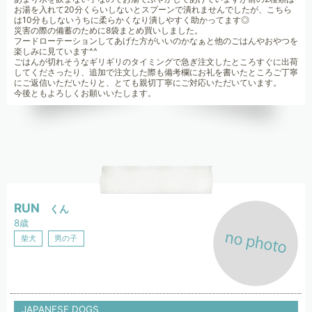
お湯を入れて20分くらいしないとスプーンで潰れませんでしたが、こちら
は10分もしないうちに柔らかくなり潰しやすく助かってます◎
災害の際の備蓄のために8袋まとめ買いしました。
フードローテーションしてあげた方がいいのかなぁと他のごはんやおやつを
楽しみに見ています^^
ごはんが切れそうなギリギリのタイミングで急ぎ注文したところすぐに出荷
してくださったり、追加で注文した際も備考欄にお礼を書いたところご丁寧
にご返信いただいたりと、とても親切丁寧にご対応いただいています。
今後ともよろしくお願いいたします。
RUN
くん
8歳
柴犬
男の子
JAPANESE DOGS