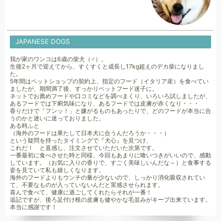
JAPANESE DOGS
我が家のワンコは6歳の柴犬（♂）。
生後2ヶ月で迎えてから、すくすくと成長し17kg超えのデカ柴になりまし
た。
5年間はペットショップの契約上、指定のフード（イタリア産）を食べてい
ましたが、期間満了後、すっかりペットフード迷子に。
ネットでお薦めフードや口コミなどを調べまくり、いろいろ試しましたが、
あるフードでは下痢気味になり、あるフードでは皮膚が赤くなり・・・
香りだけで「フンッ！」と嫌がるものもあったりで、どのフードが本当に合
うのかと迷いに迷っておりました。
ある時ふと
（海外のフードは果たして日本犬に合うんだろうか・・・）
という疑問を持ったタイミングで『犬心』を見つけ、
これだ！ と直感し、注文させていただいた次第です。
一番最初に食べさせた時と同様、今回もあまりに喰いつきがいいので、感動
しています。（お気に入りの香りで、すごく美味しいんだな～）と食事する
姿を見ていて私も嬉しくなります。
海外のフードよりもウンチの量が少ないので、しっかり消化吸収されてい
て、不要なものが入っていないんだと実感させられます。
喜んで食べて、健康に過ごしてくれたらそれが一番！
追記ですが、後ろ足付け根の皮膚も健やかな毛並みがキープ出来ています。
本当に感謝です！