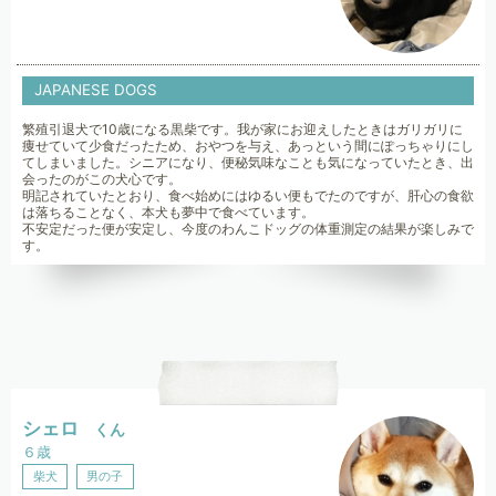
JAPANESE DOGS
繁殖引退犬で10歳になる黒柴です。我が家にお迎えしたときはガリガリに
痩せていて少食だったため、おやつを与え、あっという間にぽっちゃりにし
てしまいました。シニアになり、便秘気味なことも気になっていたとき、出
会ったのがこの犬心です。
明記されていたとおり、食べ始めにはゆるい便もでたのですが、肝心の食欲
は落ちることなく、本犬も夢中で食べています。
不安定だった便が安定し、今度のわんこドッグの体重測定の結果が楽しみで
す。
シェロ
くん
６歳
柴犬
男の子