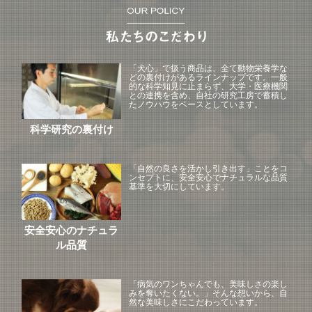
「犬心」で扱う商品は、全て動物栄養学な
どの裏付けがあるラインナップです。一般
的な科学知見に止まらず、大学・医療機関
との連携を含め、自社の研究工房で蓄積し
たノウハウをベースとしています。
科学研究の裏付け
「自然の良さを活かし引き出す」ことをコ
ンセプトに、安全安心でナチュラルな品質
基準を大切にしています。
安全安心のナチュラ
ル品質
「病気のワンちゃんでも、美味しさの楽し
みを奪いたくない。」そんな想いから、自
然な美味しさにこだわっています。