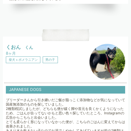
くおん
くん
8ヶ月
柴犬ｘポメラニアン
男の子
JAPANESE DOGS
ブリーダーさんから引き継いだご飯が脂っこく添加物などが気になっていて
国産無添加のものを探していました。
2種類程試しましたが、どちらも便が緩く脚や首元を良くかくようになった
ため、ごはんが合ってないかもと思い色々探していたところ、Instagramの
広告からこちらと出会いました。
とても柔らかく形になっていなかった便が、こちらのごはんに変えてからは
改善されました。
あまり水を飲まない子なのでお湯でふやかしてあげていますが前の2種類は