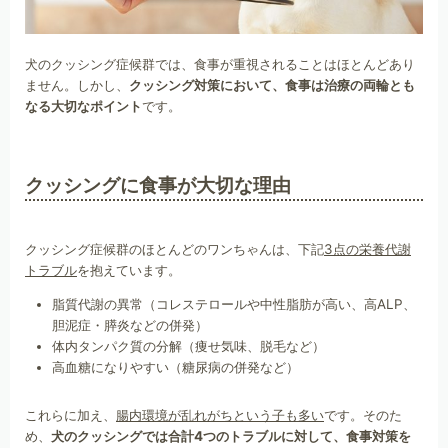
犬のクッシング症候群では、食事が重視されることはほとんどあり
ません。しかし、
クッシング対策において、食事は治療の両輪とも
なる大切なポイント
です。
クッシングに食事が大切な理由
クッシング症候群のほとんどのワンちゃんは、下記
3点の栄養代謝
トラブル
を抱えています。
脂質代謝の異常（コレステロールや中性脂肪が高い、高ALP、
胆泥症・膵炎などの併発）
体内タンパク質の分解（痩せ気味、脱毛など）
高血糖になりやすい（糖尿病の併発など）
これらに加え、
腸内環境が乱れがちという子も多い
です。そのた
め、
犬のクッシングでは合計4つのトラブルに対して、食事対策を