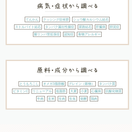
てんかん
クッシング症候群
シュウ酸カルシウム結石
ストルバイト結石
タンパク漏出性腸症
尿路結石
肝臓病
胆泥症
腸リンパ管拡張症
認知症
食物アレルギー
とうもろこし
オメガ3脂肪酸
グレイン（穀物）
タンパク質
ビタミンC
リニューアル
低脂肪
大麦
小麦
心臓病
抗酸化物質
牛肉
玄米
生肉
生魚
発酵
鶏肉