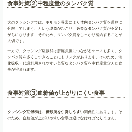
食事対策②中程度量のタンパク質
犬のクッシングでは、
ホルモン異常により体内タンパク質を過剰に
分解
してしまう、という現象が起こり、必要なタンパク質が不足し
がちになります。そのため、タンパク質をしっかり補給することが
大切です。
一方で、クッシング症候群は肝臓負担につながるケースも多く、タ
ンパク質を多くしすぎることにもリスクがあります。そのため、消
化吸収・代謝利用されやすい
良質なタンパク質を中程度量
含んだ食
事が望まれます。
食事対策③血糖値が上がりにくい食事
クッシング症候群は、糖尿病を併発しやすい
関係性にあります。そ
のため、
血糖値が上がりやすい食事は避けなければなりません
。