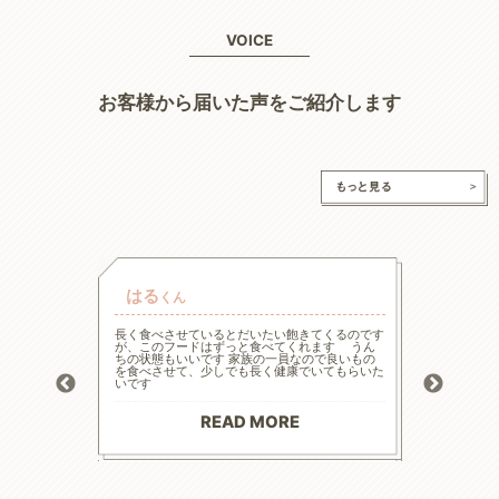
VOICE
お客様から届いた声をご紹介します
はる
チャ
くん
的な療法食
長く食べさせているとだいたい飽きてくるのです
高齢と言
たまた犬心
が、このフードはずっと食べてくれます うん
様々な工
ってます。
ちの状態もいいです 家族の一員なので良いもの
の大幅減
っかり食べ
を食べさせて、少しでも長く健康でいてもらいた
危険もあ
トロール
いです
ードに落
お散歩にも
る前程度
材料で続
てリンの
りがとう
マイナス評
READ MORE
--------