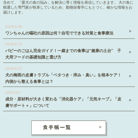
含めて、「愛犬の食の悩み」を解決に導く情報を発信していきます。 犬の食に
精通した専門家が執筆しているため、動物栄養学にもとづく、確かな情報をお
届けします。
2026.6.30
ワンちゃんの嘔吐の原因は何？自宅でできる対策と食事療法
2026.6.23
パピーのごはん完全ガイド！一歳までの食事は”健康の土台” 子
犬用フードの基礎知識と選び方
2026.6.22
犬の梅雨の皮膚トラブル「ベタつき・痒み・臭い」を根本ケア！
内側から整える食事とは？
2025.10.1
成分・原材料が大きく変わる「消化器ケア」「元気キープ」「皮
膚サポート＋」について