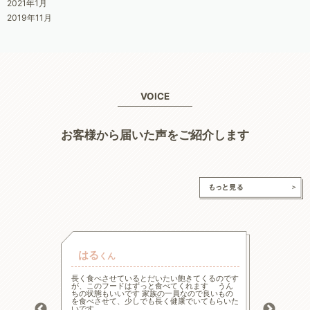
2021年1月
2019年11月
VOICE
お客様から届いた声をご紹介します
はる
チャ
くん
的な療法食
長く食べさせているとだいたい飽きてくるのです
高齢と言
たまた犬心
が、このフードはずっと食べてくれます うん
様々な工
ってます。
ちの状態もいいです 家族の一員なので良いもの
の大幅減
っかり食べ
を食べさせて、少しでも長く健康でいてもらいた
危険もあ
トロール
いです
ードに落