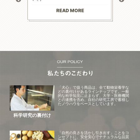
お散歩にも
る前程度
材料で続
てリンの
りがとう
マイナス評
READ MORE
--------
「犬心」で扱う商品は、全て動物栄養学な
どの裏付けがあるラインナップです。一般
的な科学知見に止まらず、大学・医療機関
との連携を含め、自社の研究工房で蓄積し
たノウハウをベースとしています。
科学研究の裏付け
「自然の良さを活かし引き出す」ことをコ
ンセプトに、安全安心でナチュラルな品質