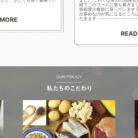
経てこのフードに落ち着きま
前程度の食欲に戻っています
が多めなのが気になるところ
だきます ------------------
 MORE
READ