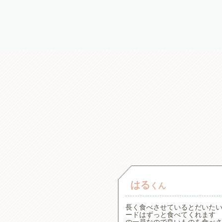
はる
くん
。一般的な療法食の原材料が
長く食べさせているとだいた
た犬心さんを見つけてからず
ードはずっと食べてくれます 
アで食べムラがある子です
の一員なので良いものを食べ