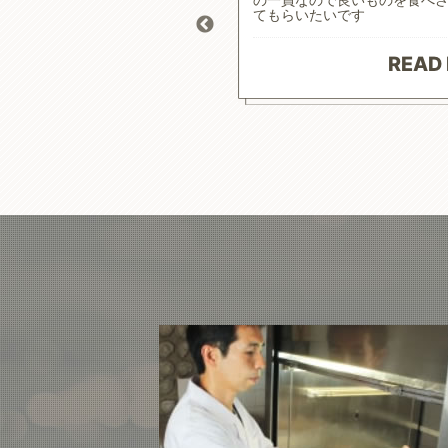
 おかげで食事によるコントロ
てもらいたいです
り、元気にお散歩にも行けて
原材料で続けやすいお値段に満
ざいます。
READ
 MORE