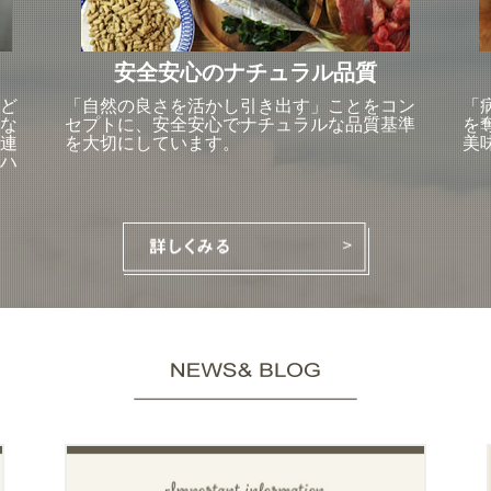
安全安心のナチュラル品質
ど
「自然の良さを活かし引き出す」ことをコン
「
な
セプトに、安全安心でナチュラルな品質基準
を
連
を大切にしています。
美
ハ