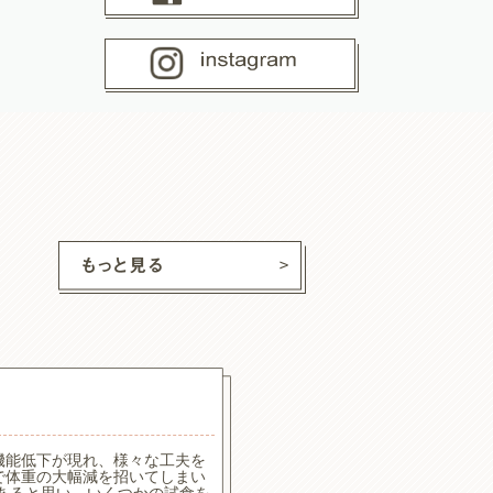
ココ
ちゃん
機能低下が現れ、様々な工夫を
食べたり食べなかったりでし
で体重の大幅減を招いてしまい
食べやすいようで喜んで食べ
もあると思い、いくつかの試食を
なくてはいけないのでカロリ