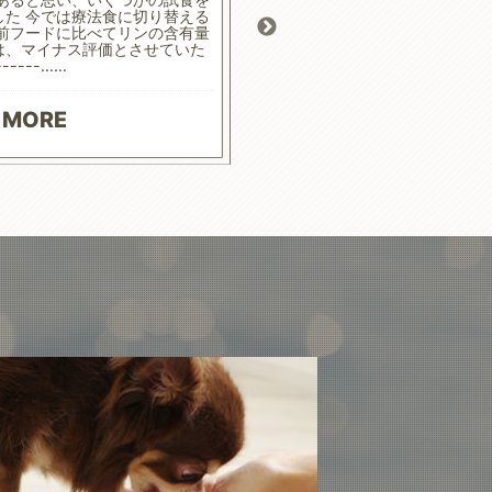
した 今では療法食に切り替える
ます
 前フードに比べてリンの含有量
は、マイナス評価とさせていた
------……
READ
 MORE