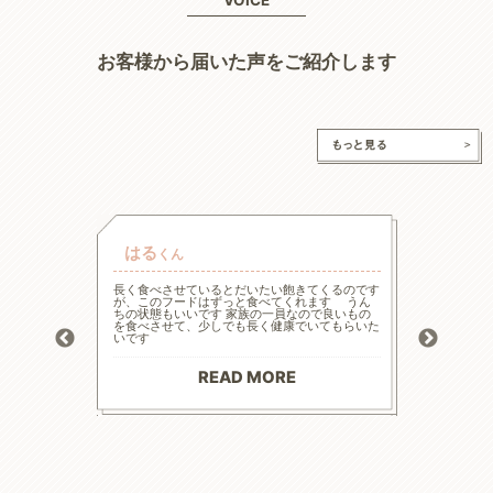
お客様から届いた声をご紹介します
はる
チャ
くん
的な療法食
長く食べさせているとだいたい飽きてくるのです
高齢と言
たまた犬心
が、このフードはずっと食べてくれます うん
様々な工
ってます。
ちの状態もいいです 家族の一員なので良いもの
の大幅減
っかり食べ
を食べさせて、少しでも長く健康でいてもらいた
危険もあ
トロール
いです
ードに落
お散歩にも
る前程度
材料で続
てリンの
りがとう
マイナス評
READ MORE
--------