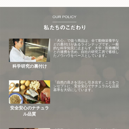
「犬心」で扱う商品は、全て動物栄養学な
どの裏付けがあるラインナップです。一般
的な科学知見に止まらず、大学・医療機関
との連携を含め、自社の研究工房で蓄積し
たノウハウをベースとしています。
科学研究の裏付け
「自然の良さを活かし引き出す」ことをコ
ンセプトに、安全安心でナチュラルな品質
基準を大切にしています。
安全安心のナチュラ
ル品質