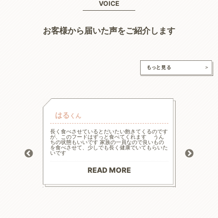
VOICE
お客様から届いた声をご紹介します
はる
チャ
くん
的な療法食
長く食べさせているとだいたい飽きてくるのです
高齢と言
たまた犬心
が、このフードはずっと食べてくれます うん
様々な工
ってます。
ちの状態もいいです 家族の一員なので良いもの
の大幅減
っかり食べ
を食べさせて、少しでも長く健康でいてもらいた
危険もあ
トロール
いです
ードに落
お散歩にも
る前程度
材料で続
てリンの
りがとう
マイナス評
READ MORE
--------