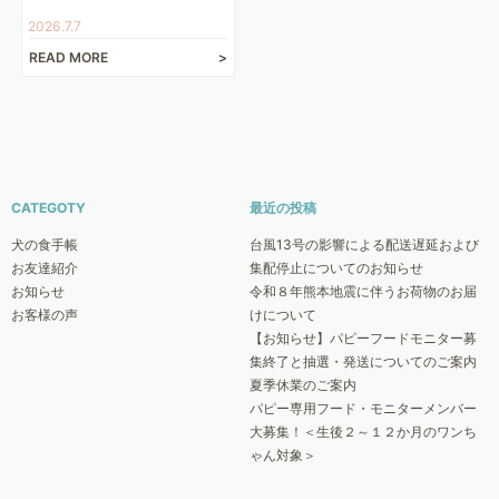
2026.7.7
READ MORE
CATEGOTY
最近の投稿
犬の食手帳
台風13号の影響による配送遅延および
お友達紹介
集配停止についてのお知らせ
お知らせ
令和８年熊本地震に伴うお荷物のお届
お客様の声
けについて
【お知らせ】パピーフードモニター募
集終了と抽選・発送についてのご案内
夏季休業のご案内
パピー専用フード・モニターメンバー
大募集！＜生後２～１２か月のワンち
ゃん対象＞