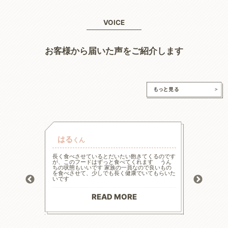
VOICE
お客様から届いた声をご紹介します
はる
チャ
くん
的な療法食
長く食べさせているとだいたい飽きてくるのです
高齢と言
たまた犬心
が、このフードはずっと食べてくれます うん
様々な工
ってます。
ちの状態もいいです 家族の一員なので良いもの
の大幅減
っかり食べ
を食べさせて、少しでも長く健康でいてもらいた
危険もあ
トロール
いです
ードに落
お散歩にも
る前程度
材料で続
てリンの
りがとう
マイナス評
READ MORE
--------