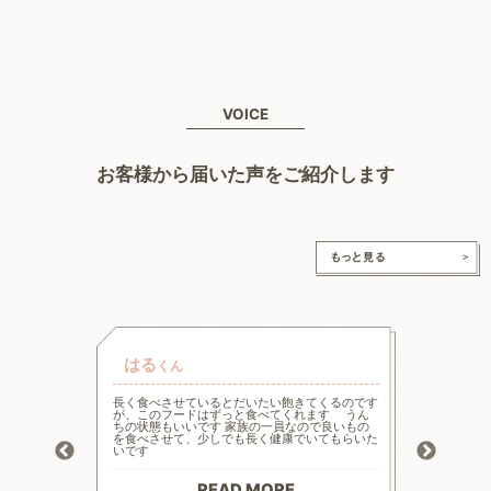
VOICE
お客様から届いた声をご紹介します
はる
チャ
くん
的な療法食
長く食べさせているとだいたい飽きてくるのです
高齢と言
たまた犬心
が、このフードはずっと食べてくれます うん
様々な工
ってます。
ちの状態もいいです 家族の一員なので良いもの
の大幅減
っかり食べ
を食べさせて、少しでも長く健康でいてもらいた
危険もあ
トロール
いです
ードに落
お散歩にも
る前程度
材料で続
てリンの
りがとう
マイナス評
READ MORE