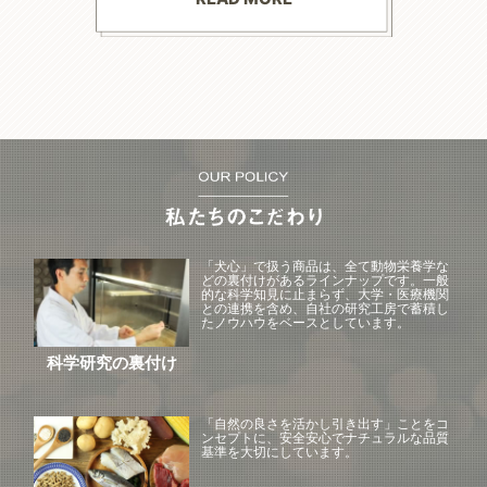
--------
「犬心」で扱う商品は、全て動物栄養学な
どの裏付けがあるラインナップです。一般
的な科学知見に止まらず、大学・医療機関
との連携を含め、自社の研究工房で蓄積し
たノウハウをベースとしています。
科学研究の裏付け
「自然の良さを活かし引き出す」ことをコ
ンセプトに、安全安心でナチュラルな品質
基準を大切にしています。