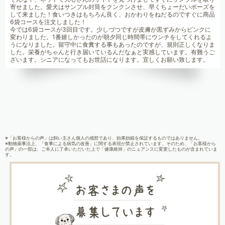
寄せました。愛犬はサンプル封筒をクンクンさせ、早くちょーだいポーズを
して来ました！食いつきはもちろん良く、おかわりをねだるのですぐに商品
6袋コースを注文しました！
今では6袋コースが3回目です。少しづつですが皮膚が黒ずみからピンクに
変わりました。1番嬉しかったのが朝夕同じ時間帯にウンチをしてくれるよ
うになりました。留守中に食糞する事もあったのですが、規則正しくなりま
した。栄養がちゃんと行き届いているんだなぁと実感しています。有難うご
ざいます。シニアになってもお世話になります。宜しくお願い致します。
※「お客様からの声」は飼い主さん個人の感想であり、効果効能を保証するものではありません。
※動物薬事法上、「食事による病気の改善」に関する表現が禁止されています。そのため、「お客様から
の声」の一部は、ご本人に了承いただいた上で「健康維持」のニュアンスに変更したものが含まれていま
す。