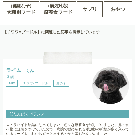
（健康な子）
（病気対応）
サプリ
おやつ
犬種別フード
療養食フード
【チワワ×プードル】に関連した記事を表示しています
ライム
くん
３歳
MIX
チワワ×プードル
男の子
低たんぱくバランス
ストラバイト結晶になってしまい、色々な療養食を試していました。元々食
べ物には気をつけていたので、病院で勧められる添加物や穀類が多く入って
いるフードをこれからずっと与えるのかと落ち込んでいました。