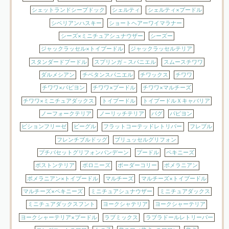
シェットランドシープドック
シェルティ
シェルティ×プードル
シベリアンハスキー
ショートヘアーワイマラナー
シーズ×ミニチュアシュナウザー
シーズー
ジャックラッセル×トイプードル
ジャックラッセルテリア
スタンダードプードル
スプリンガ－スパニエル
スムースチワワ
ダルメシアン
チベタンスパニエル
チワックス
チワワ
チワワ×パピヨン
チワワ×プードル
チワワ×マルチーズ
チワワ×ミニチュアダックス
トイプードル
トイプードルＸキャバリア
ノーフォークテリア
ノーリッチテリア
パグ
パピヨン
ビションフリーゼ
ビーグル
フラットコーテッドレトリバー
フレブル
フレンチブルドッグ
ブリュッセルグリフォン
プチバセットグリフォンバンデーン
プードル
ペキニーズ
ボストンテリア
ボロニーズ
ボーダーコリー
ポメラニアン
ポメラニアン×トイプードル
マルチーズ
マルチーズ×トイプードル
マルチーズ×ペキニーズ
ミニチュアシュナウザー
ミニチュアダックス
ミニチュアダックスフント
ヨークシャテリア
ヨークシャーテリア
ヨークシャーテリア×プードル
ラブミックス
ラブラドールレトリーバー