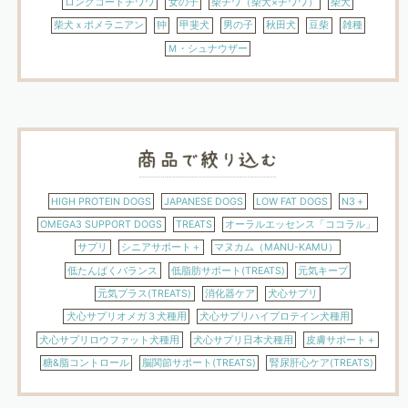
ロングコートチワワ
女の子
柴チワ（柴犬×チワワ）
柴犬
柴犬ｘポメラニアン
狆
甲斐犬
男の子
秋田犬
豆柴
雑種
Ｍ・シュナウザー
HIGH PROTEIN DOGS
JAPANESE DOGS
LOW FAT DOGS
N3＋
OMEGA3 SUPPORT DOGS
TREATS
オーラルエッセンス「ココラル」
サプリ
シニアサポート＋
マヌカム（MANU-KAMU）
低たんぱくバランス
低脂肪サポート(TREATS)
元気キープ
元気プラス(TREATS)
消化器ケア
犬心サプリ
犬心サプリオメガ３犬種用
犬心サプリハイプロテイン犬種用
犬心サプリロウファット犬種用
犬心サプリ日本犬種用
皮膚サポート＋
糖&脂コントロール
脳関節サポート(TREATS)
腎尿肝心ケア(TREATS)