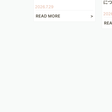
に
2026.7.29
2026
READ MORE
RE