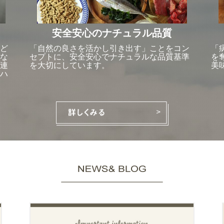
安全安心のナチュラル品質
ど
「自然の良さを活かし引き出す」ことをコン
「
な
セプトに、安全安心でナチュラルな品質基準
を
連
を大切にしています。
美
ハ