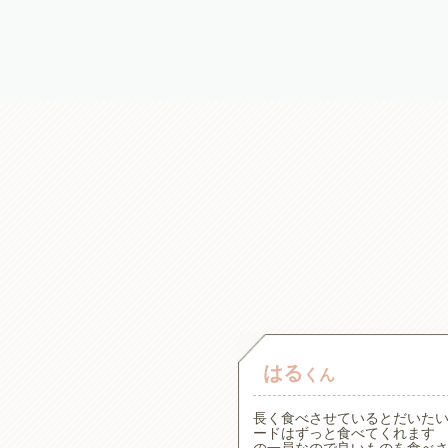
はる
くん
。一般的な療法食の原材料が
長く食べさせているとだいた
た犬心さんを見つけてからず
ードはずっと食べてくれます 
アで食べムラがある子です
の一員なので良いものを食べ