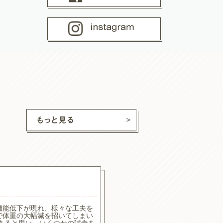
ココ
ちゃん
機能低下が現れ、様々な工夫を
食べたり食べなかったりでし
で体重の大幅減を招いてしまい
食べやすいようで喜んで食べ
もあると思い、いくつかの試食を
なくてはいけないのでカロリ