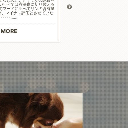
した 今では療法食に切り替える
ます
 前フードに比べてリンの含有量
は、マイナス評価とさせていた
------……
READ
 MORE