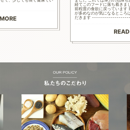
経てこのフードに落ち着きま
前程度の食欲に戻っています
が多めなのが気になるところ
だきます ------------------
 MORE
READ