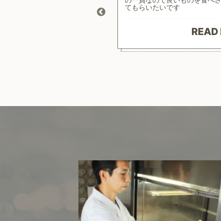
 おかげで食事によるコントロ
てもらいたいです
り、元気にお散歩にも行けて
原材料で続けやすいお値段に満
ざいます。
READ
 MORE