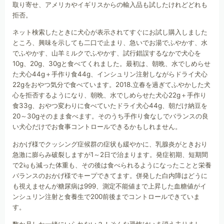
取り寄せ、アメリカやイギリスからの輸入品も試したけれどどれも
拒否。
ネット検索したときに犬心が表示されてすぐにお試し購入しました
ところ、興味を示しても二口で止まり、急いでお湯でふやかす、水
でふやかす、山羊ミルクでふやかす、試行錯誤するなかで犬心を
10g、20g、30gと食べてくれました。最初は、朝晩、水でしめらせ
た犬心44g＋手作り食44g、インシュリン注射しながらドライ犬心
22gをおやつ気分で食べています。2018.立春を過ぎてふやかした犬
心を拒否するようになり、朝晩、水でしめらせた犬心22g＋手作り
食33g、おやつ変わりに食べていたドライ犬心44g、朝だけ納豆を
20～30gそのまま食べます。そのうち手作り食なしでバランスの良
い犬心だけでお食事コントロールできるかもしれません。
おかげ様でクッシング症候群の症状も緩やかに、乳腺炎がときおり
急激に膨らみ破裂しますが1～2日で治まります。発症初期、短期間
で2㎏も減った体重も、その後は食べられるようになったことと栄養
バランスのおかげ様でキープできてます。併発した白内障はどうに
も視えませんが糖尿病は999、測定不能値まで上昇した血糖値がイ
ンシュリン注射と食養生で200前後までコントロールできていま
す。