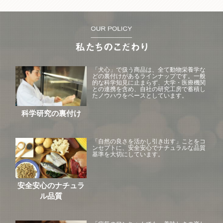
「犬心」で扱う商品は、全て動物栄養学な
どの裏付けがあるラインナップです。一般
的な科学知見に止まらず、大学・医療機関
との連携を含め、自社の研究工房で蓄積し
たノウハウをベースとしています。
科学研究の裏付け
「自然の良さを活かし引き出す」ことをコ
ンセプトに、安全安心でナチュラルな品質
基準を大切にしています。
安全安心のナチュラ
ル品質