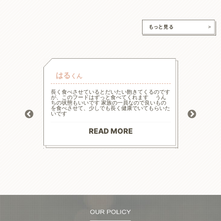
はる
チャ
くん
的な療法食
長く食べさせているとだいたい飽きてくるのです
高齢と言
たまた犬心
が、このフードはずっと食べてくれます うん
様々な工
ってます。
ちの状態もいいです 家族の一員なので良いもの
の大幅減
っかり食べ
を食べさせて、少しでも長く健康でいてもらいた
危険もあ
トロール
いです
ードに落
お散歩にも
る前程度
材料で続
てリンの
りがとう
マイナス評
READ MORE
--------