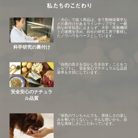
「犬心」で扱う商品は、全て動物栄養学な
どの裏付けがあるラインナップです。一般
的な科学知見に止まらず、大学・医療機関
との連携を含め、自社の研究工房で蓄積し
たノウハウをベースとしています。
科学研究の裏付け
「自然の良さを活かし引き出す」ことをコ
ンセプトに、安全安心でナチュラルな品質
基準を大切にしています。
安全安心のナチュラ
ル品質
「病気のワンちゃんでも、美味しさの楽し
みを奪いたくない。」そんな想いから、自
然な美味しさにこだわっています。