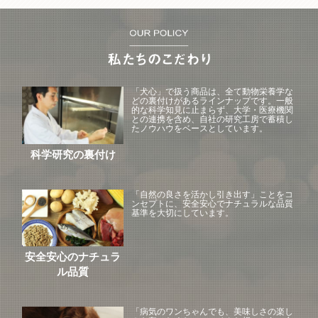
「犬心」で扱う商品は、全て動物栄養学な
どの裏付けがあるラインナップです。一般
的な科学知見に止まらず、大学・医療機関
との連携を含め、自社の研究工房で蓄積し
たノウハウをベースとしています。
科学研究の裏付け
「自然の良さを活かし引き出す」ことをコ
ンセプトに、安全安心でナチュラルな品質
基準を大切にしています。
安全安心のナチュラ
ル品質
「病気のワンちゃんでも、美味しさの楽し