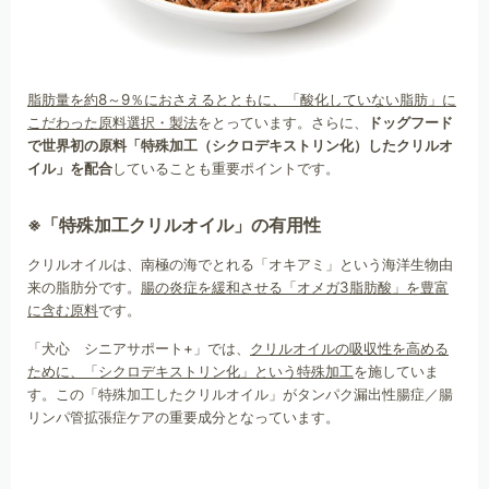
脂肪量を約8～9％におさえるとともに、「酸化していない脂肪」に
こだわった原料選択・製法
をとっています。さらに、
ドッグフード
で世界初の原料「特殊加工（シクロデキストリン化）したクリルオ
イル」を配合
していることも重要ポイントです。
※「特殊加工クリルオイル」の有用性
クリルオイルは、南極の海でとれる「オキアミ」という海洋生物由
来の脂肪分です。
腸の炎症を緩和させる「オメガ3脂肪酸」を豊富
に含む原料
です。
「犬心 シニアサポート+」では、
クリルオイルの吸収性を高める
ために、「シクロデキストリン化」という特殊加工
を施していま
す。この「特殊加工したクリルオイル」がタンパク漏出性腸症／腸
リンパ管拡張症ケアの重要成分となっています。