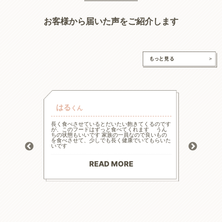
お客様から届いた声をご紹介します
はる
チャ
くん
的な療法食
長く食べさせているとだいたい飽きてくるのです
高齢と言
たまた犬心
が、このフードはずっと食べてくれます うん
様々な工
ってます。
ちの状態もいいです 家族の一員なので良いもの
の大幅減
っかり食べ
を食べさせて、少しでも長く健康でいてもらいた
危険もあ
トロール
いです
ードに落
お散歩にも
る前程度
材料で続
てリンの
りがとう
マイナス評
READ MORE
--------