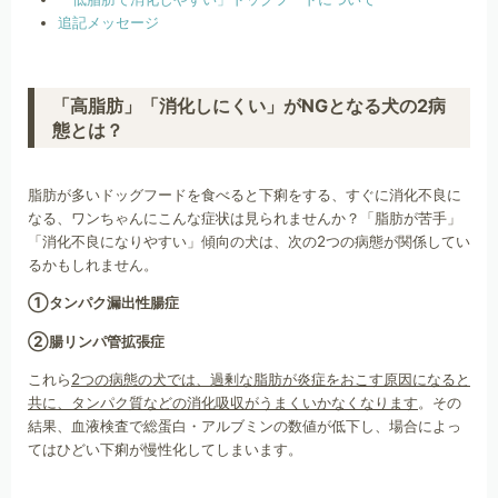
追記メッセージ
「高脂肪」「消化しにくい」がNGとなる犬の2病
態とは？
脂肪が多いドッグフードを食べると下痢をする、すぐに消化不良に
なる、ワンちゃんにこんな症状は見られませんか？「脂肪が苦手」
「消化不良になりやすい」傾向の犬は、次の2つの病態が関係してい
るかもしれません。
①タンパク漏出性腸症
②腸リンパ管拡張症
これら
2つの病態の犬では、過剰な脂肪が炎症をおこす原因になると
共に、タンパク質などの消化吸収がうまくいかなくなります
。その
結果、血液検査で総蛋白・アルブミンの数値が低下し、場合によっ
てはひどい下痢が慢性化してしまいます。