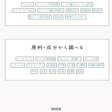
てんかん
クッシング症候群
シュウ酸カルシウム結石
ストルバイト結石
タンパク漏出性腸症
尿路結石
肝臓病
胆泥症
腸リンパ管拡張症
認知症
食物アレルギー
とうもろこし
オメガ3脂肪酸
グレイン（穀物）
タンパク質
ビタミンC
リニューアル
低脂肪
大麦
小麦
心臓病
抗酸化物質
牛肉
玄米
生肉
生魚
発酵
鶏肉
VOICE