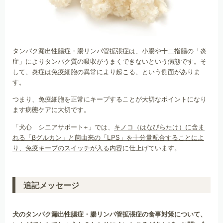
タンパク漏出性腸症・腸リンパ管拡張症は、小腸や十二指腸の「炎
症」によりタンパク質の吸収がうまくできないという病態です。そ
して、炎症は免疫細胞の異常により起こる、という側面がありま
す。
つまり、免疫細胞を正常にキープすることが大切なポイントになり
ます病態ケアに大切です。
「犬心 シニアサポート+」では、
キノコ（はなびらたけ）に含ま
れる「βグルカン」と菌由来の「LPS」を十分量配合することによ
り、免疫キープのスイッチが入る内容
に仕上げています。
追記メッセージ
犬のタンパク漏出性腸症・腸リンパ管拡張症の食事対策について、