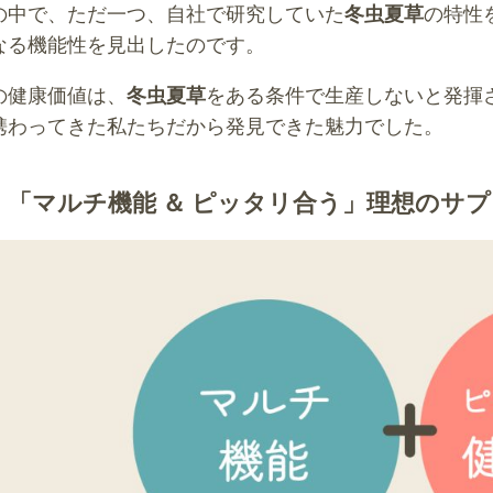
の中で、ただ一つ、自社で研究していた
冬虫夏草
の特性
なる機能性を見出したのです。
の健康価値は、
冬虫夏草
をある条件で生産しないと発揮
携わってきた私たちだから発見できた魅力でした。
）「マルチ機能 ＆ ピッタリ合う」理想のサ