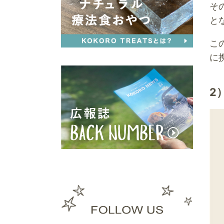
そ
と
こ
に
2