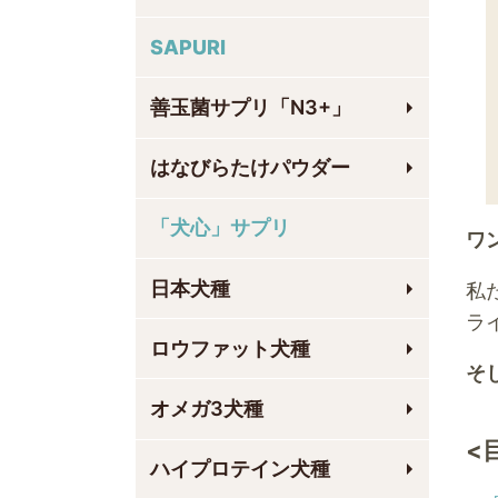
SAPURI
善玉菌サプリ「N3+」
はなびらたけパウダー
「犬心」サプリ
ワ
日本犬種
私
ラ
ロウファット犬種
そ
オメガ3犬種
<
ハイプロテイン犬種