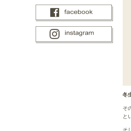
冬
そ
と
そ