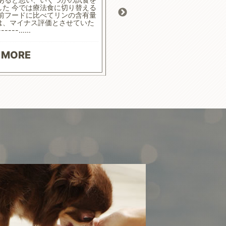
した 今では療法食に切り替える
ます
 前フードに比べてリンの含有量
は、マイナス評価とさせていた
------……
READ
 MORE