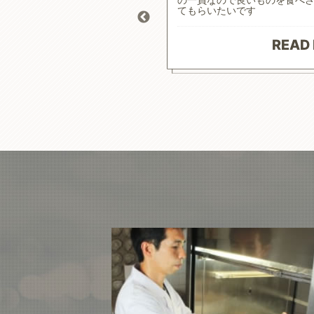
 おかげで食事によるコントロ
てもらいたいです
り、元気にお散歩にも行けて
原材料で続けやすいお値段に満
ざいます。
READ
 MORE