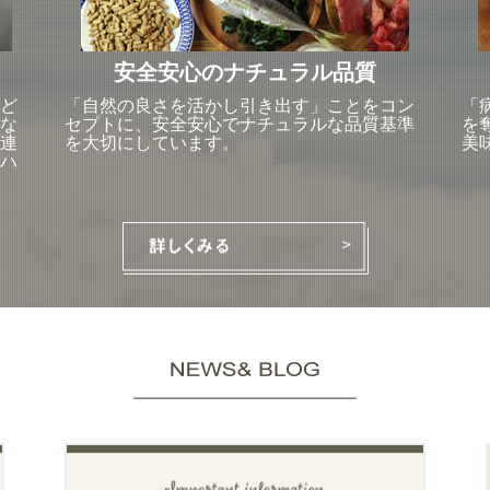
安全安心のナチュラル品質
ど
「自然の良さを活かし引き出す」ことをコン
「
な
セプトに、安全安心でナチュラルな品質基準
を
連
を大切にしています。
美
ハ