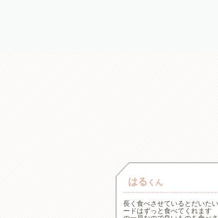
はる
くん
。一般的な療法食の原材料が
長く食べさせているとだいた
た犬心さんを見つけてからず
ードはずっと食べてくれます 
アで食べムラがある子です
の一員なので良いものを食べ