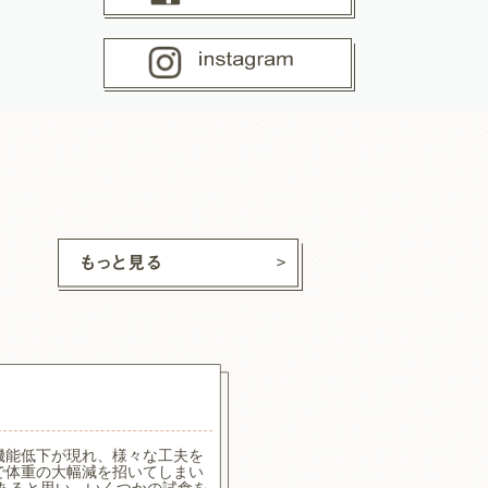
ココ
ちゃん
機能低下が現れ、様々な工夫を
食べたり食べなかったりでし
で体重の大幅減を招いてしまい
食べやすいようで喜んで食べ
もあると思い、いくつかの試食を
なくてはいけないのでカロリ