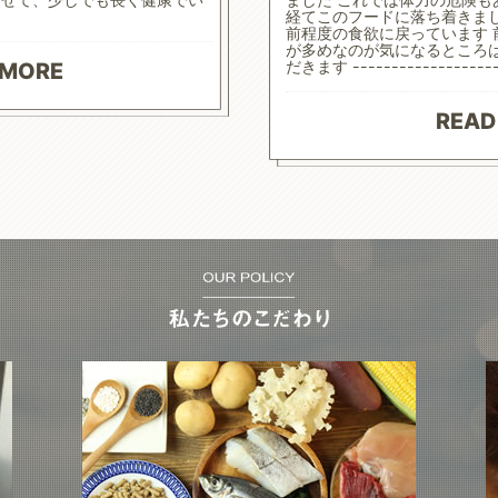
経てこのフードに落ち着きま
前程度の食欲に戻っています
が多めなのが気になるところ
だきます ------------------
 MORE
READ