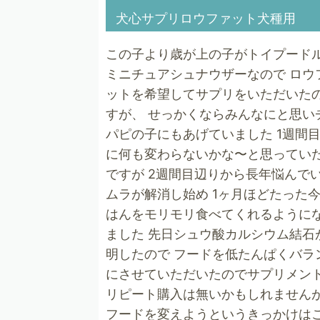
犬心サプリロウファット犬種用
この子より歳が上の子がトイプード
ミニチュアシュナウザーなので ロウ
ットを希望してサプリをいただいた
すが、 せっかくならみんなにと思い
パピの子にもあげていました 1週間
に何も変わらないかな〜と思ってい
ですが 2週間目辺りから長年悩んで
ムラが解消し始め 1ヶ月ほどたった
はんをモリモリ食べてくれるように
ました 先日シュウ酸カルシウム結石
明したので フードを低たんぱくバラ
にさせていただいたのでサプリメン
リピート購入は無いかもしれません
フードを変えようというきっかけは