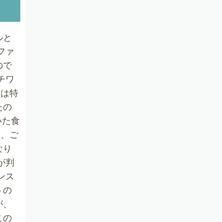
ルと
ファ
ので
チワ
目は特
たの
いた食
今、ご
なり
が判
ンス
トの
が、
この