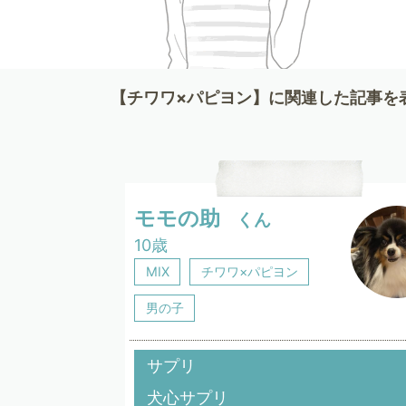
【チワワ×パピヨン】に関連した記事を
モモの助
くん
10歳
MIX
チワワ×パピヨン
男の子
サプリ
犬心サプリ