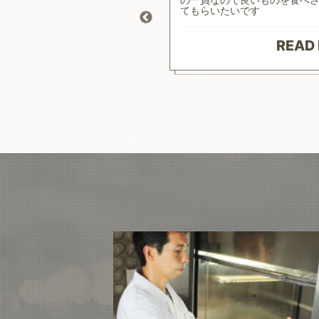
 おかげで食事によるコントロ
てもらいたいです
り、元気にお散歩にも行けて
原材料で続けやすいお値段に満
ざいます。
READ
 MORE