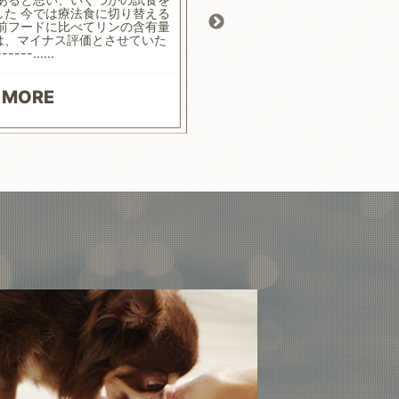
した 今では療法食に切り替える
ます
 前フードに比べてリンの含有量
は、マイナス評価とさせていた
------……
READ
 MORE