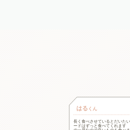
はる
くん
。一般的な療法食の原材料が
長く食べさせているとだいた
た犬心さんを見つけてからず
ードはずっと食べてくれます 
アで食べムラがある子です
の一員なので良いものを食べ