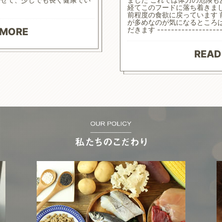
経てこのフードに落ち着きま
前程度の食欲に戻っています
が多めなのが気になるところ
だきます ------------------
 MORE
READ