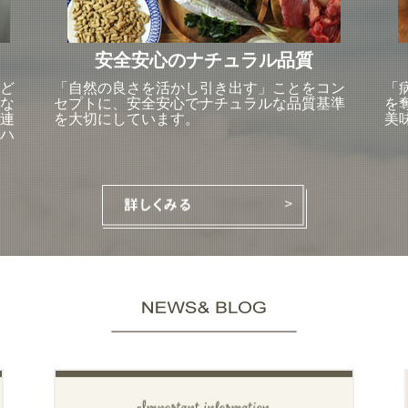
安全安心のナチュラル品質
ど
「自然の良さを活かし引き出す」ことをコン
「
な
セプトに、安全安心でナチュラルな品質基準
を
連
を大切にしています。
美
ハ