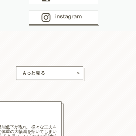
ココ
ちゃん
機能低下が現れ、様々な工夫を
食べたり食べなかったりでし
で体重の大幅減を招いてしまい
食べやすいようで喜んで食べ
もあると思い、いくつかの試食を
なくてはいけないのでカロリ