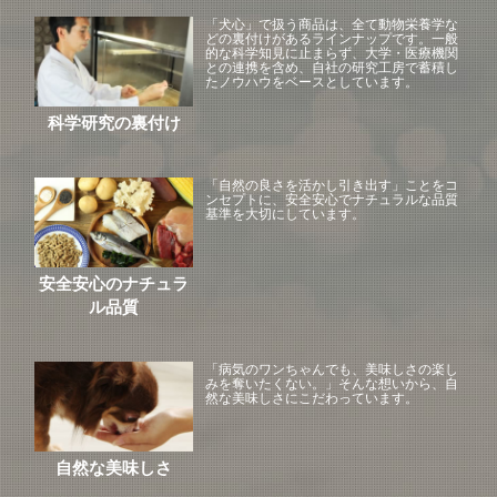
「犬心」で扱う商品は、全て動物栄養学な
どの裏付けがあるラインナップです。一般
的な科学知見に止まらず、大学・医療機関
との連携を含め、自社の研究工房で蓄積し
たノウハウをベースとしています。
科学研究の裏付け
「自然の良さを活かし引き出す」ことをコ
ンセプトに、安全安心でナチュラルな品質
基準を大切にしています。
安全安心のナチュラ
ル品質
「病気のワンちゃんでも、美味しさの楽し
みを奪いたくない。」そんな想いから、自
然な美味しさにこだわっています。
自然な美味しさ