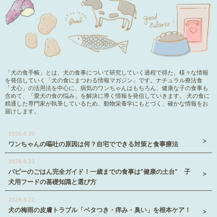
「犬の食手帳」とは、犬の食事について研究していく過程で得た、様々な情報
を発信していく「犬の食にまつわる情報マガジン」です。ナチュラル療法食
「犬心」の活用法を中心に、病気のワンちゃんはもちろん、健康な子の食事も
含めて、「愛犬の食の悩み」を解決に導く情報を発信していきます。 犬の食に
精通した専門家が執筆しているため、動物栄養学にもとづく、確かな情報をお
届けします。
2026.6.30
ワンちゃんの嘔吐の原因は何？自宅でできる対策と食事療法
2026.6.23
パピーのごはん完全ガイド！一歳までの食事は”健康の土台” 子
犬用フードの基礎知識と選び方
2026.6.22
犬の梅雨の皮膚トラブル「ベタつき・痒み・臭い」を根本ケア！