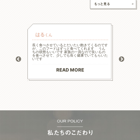
はる
チャ
くん
的な療法食
長く食べさせているとだいたい飽きてくるのです
高齢と言
たまた犬心
が、このフードはずっと食べてくれます うん
様々な工
ってます。
ちの状態もいいです 家族の一員なので良いもの
の大幅減
っかり食べ
を食べさせて、少しでも長く健康でいてもらいた
危険もあ
トロール
いです
ードに落
お散歩にも
る前程度
材料で続
てリンの
りがとう
マイナス評
READ MORE
--------