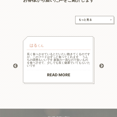
はる
チャ
くん
的な療法食
長く食べさせているとだいたい飽きてくるのです
高齢と言
たまた犬心
が、このフードはずっと食べてくれます うん
様々な工
ってます。
ちの状態もいいです 家族の一員なので良いもの
の大幅減
っかり食べ
を食べさせて、少しでも長く健康でいてもらいた
危険もあ
トロール
いです
ードに落
お散歩にも
る前程度
材料で続
てリンの
りがとう
マイナス評
READ MORE
--------