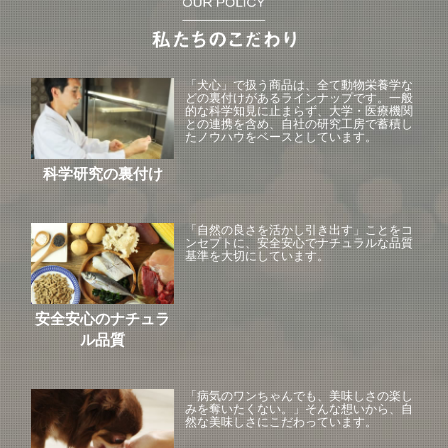
「犬心」で扱う商品は、全て動物栄養学な
どの裏付けがあるラインナップです。一般
的な科学知見に止まらず、大学・医療機関
との連携を含め、自社の研究工房で蓄積し
たノウハウをベースとしています。
科学研究の裏付け
「自然の良さを活かし引き出す」ことをコ
ンセプトに、安全安心でナチュラルな品質
基準を大切にしています。
安全安心のナチュラ
ル品質
「病気のワンちゃんでも、美味しさの楽し
みを奪いたくない。」そんな想いから、自
然な美味しさにこだわっています。