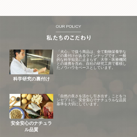
「犬心」で扱う商品は、全て動物栄養学な
どの裏付けがあるラインナップです。一般
的な科学知見に止まらず、大学・医療機関
との連携を含め、自社の研究工房で蓄積し
たノウハウをベースとしています。
科学研究の裏付け
「自然の良さを活かし引き出す」ことをコ
ンセプトに、安全安心でナチュラルな品質
基準を大切にしています。
安全安心のナチュラ
ル品質