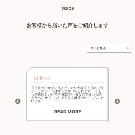
VOICE
お客様から届いた声をご紹介します
はる
チャ
くん
的な療法食
長く食べさせているとだいたい飽きてくるのです
高齢と言
たまた犬心
が、このフードはずっと食べてくれます うん
様々な工
ってます。
ちの状態もいいです 家族の一員なので良いもの
の大幅減
っかり食べ
を食べさせて、少しでも長く健康でいてもらいた
危険もあ
トロール
いです
ードに落
お散歩にも
る前程度
材料で続
てリンの
りがとう
マイナス評
READ MORE
--------