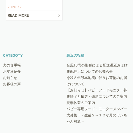
2026.7.7
READ MORE
CATEGOTY
最近の投稿
犬の食手帳
台風13号の影響による配送遅延および
お友達紹介
集配停止についてのお知らせ
お知らせ
令和８年熊本地震に伴うお荷物のお届
お客様の声
けについて
【お知らせ】パピーフードモニター募
集終了と抽選・発送についてのご案内
夏季休業のご案内
パピー専用フード・モニターメンバー
大募集！＜生後２～１２か月のワンち
ゃん対象＞