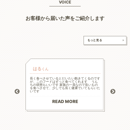
VOICE
お客様から届いた声をご紹介します
はる
チャ
くん
的な療法食
長く食べさせているとだいたい飽きてくるのです
高齢と言
たまた犬心
が、このフードはずっと食べてくれます うん
様々な工
ってます。
ちの状態もいいです 家族の一員なので良いもの
の大幅減
っかり食べ
を食べさせて、少しでも長く健康でいてもらいた
危険もあ
トロール
いです
ードに落
お散歩にも
る前程度
材料で続
てリンの
りがとう
マイナス評
READ MORE
--------