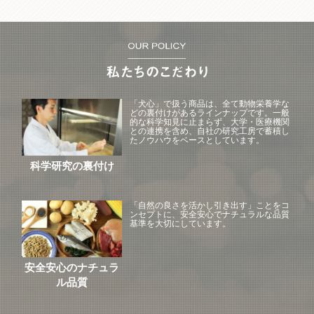
「犬心」で扱う商品は、全て動物栄養学な
どの裏付けがあるラインナップです。一般
的な科学知見に止まらず、大学・医療機関
との連携を含め、自社の研究工房で蓄積し
たノウハウをベースとしています。
科学研究の裏付け
「自然の良さを活かし引き出す」ことをコ
ンセプトに、安全安心でナチュラルな品質
基準を大切にしています。
安全安心のナチュラ
ル品質