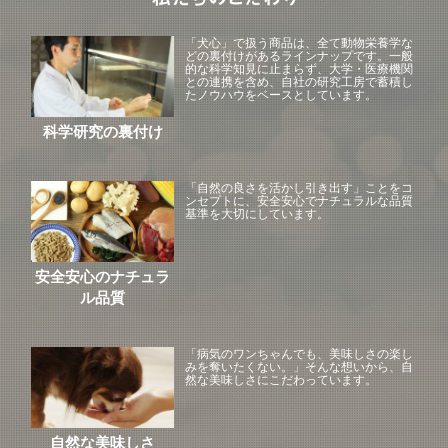
「犬心」で扱う商品は、全て動物栄養学な
どの裏付けがあるラインナップです。一般
的な科学知見に止まらず、大学・医療機関
との連携を含め、自社の研究工房で蓄積し
たノウハウをベースとしています。
科学研究の裏付け
「自然の良さを活かし引き出す」ことをコ
ンセプトに、安全安心でナチュラルな品質
基準を大切にしています。
安全安心のナチュラ
ル品質
「病気のワンちゃんでも、美味しさの楽し
みを奪いたくない。」そんな想いから、自
然な美味しさにこだわっています。
自然な美味しさ