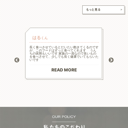
はる
チャ
くん
的な療法食
長く食べさせているとだいたい飽きてくるのです
高齢と言
たまた犬心
が、このフードはずっと食べてくれます うん
様々な工
ってます。
ちの状態もいいです 家族の一員なので良いもの
の大幅減
っかり食べ
を食べさせて、少しでも長く健康でいてもらいた
危険もあ
トロール
いです
ードに落
お散歩にも
る前程度
材料で続
てリンの
りがとう
マイナス評
READ MORE
--------