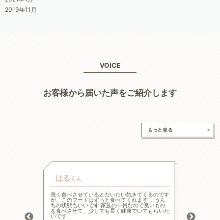
2019年11月
VOICE
お客様から届いた声をご紹介します
はる
チャ
くん
的な療法食
長く食べさせているとだいたい飽きてくるのです
高齢と言
たまた犬心
が、このフードはずっと食べてくれます うん
様々な工
ってます。
ちの状態もいいです 家族の一員なので良いもの
の大幅減
っかり食べ
を食べさせて、少しでも長く健康でいてもらいた
危険もあ
トロール
いです
ードに落