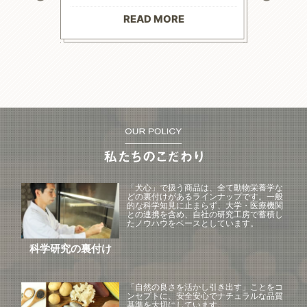
お散歩にも
る前程度
材料で続
てリンの
りがとう
マイナス評
READ MORE
--------
「犬心」で扱う商品は、全て動物栄養学な
どの裏付けがあるラインナップです。一般
的な科学知見に止まらず、大学・医療機関
との連携を含め、自社の研究工房で蓄積し
たノウハウをベースとしています。
科学研究の裏付け
「自然の良さを活かし引き出す」ことをコ
ンセプトに、安全安心でナチュラルな品質
基準を大切にしています。