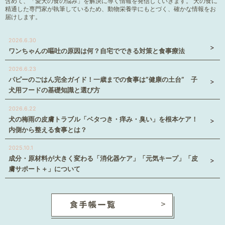
含めて、「愛犬の食の悩み」を解決に導く情報を発信していきます。 犬の食に
精通した専門家が執筆しているため、動物栄養学にもとづく、確かな情報をお
届けします。
2026.6.30
ワンちゃんの嘔吐の原因は何？自宅でできる対策と食事療法
2026.6.23
パピーのごはん完全ガイド！一歳までの食事は”健康の土台” 子
犬用フードの基礎知識と選び方
2026.6.22
犬の梅雨の皮膚トラブル「ベタつき・痒み・臭い」を根本ケア！
内側から整える食事とは？
2025.10.1
成分・原材料が大きく変わる「消化器ケア」「元気キープ」「皮
膚サポート＋」について