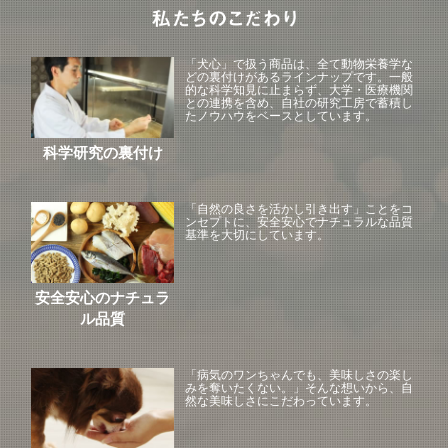
「犬心」で扱う商品は、全て動物栄養学な
どの裏付けがあるラインナップです。一般
的な科学知見に止まらず、大学・医療機関
との連携を含め、自社の研究工房で蓄積し
たノウハウをベースとしています。
科学研究の裏付け
「自然の良さを活かし引き出す」ことをコ
ンセプトに、安全安心でナチュラルな品質
基準を大切にしています。
安全安心のナチュラ
ル品質
「病気のワンちゃんでも、美味しさの楽し
みを奪いたくない。」そんな想いから、自
然な美味しさにこだわっています。