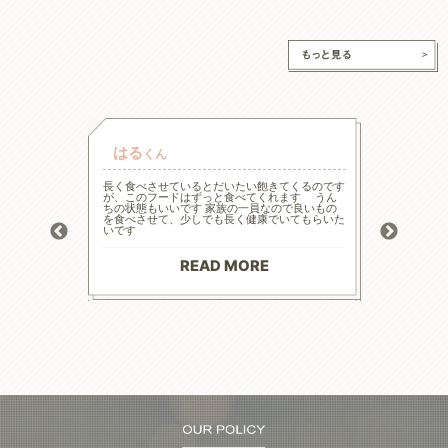
はる
チャ
くん
的な療法食
長く食べさせているとだいたい飽きてくるのです
高齢と言
たまた犬心
が、このフードはずっと食べてくれます うん
様々な工
ってます。
ちの状態もいいです 家族の一員なので良いもの
の大幅減
っかり食べ
を食べさせて、少しでも長く健康でいてもらいた
危険もあ
トロール
いです
ードに落
お散歩にも
る前程度
材料で続
てリンの
りがとう
マイナス評
READ MORE
--------