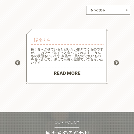
はる
チャ
くん
的な療法食
長く食べさせているとだいたい飽きてくるのです
高齢と言
たまた犬心
が、このフードはずっと食べてくれます うん
様々な工
ってます。
ちの状態もいいです 家族の一員なので良いもの
の大幅減
っかり食べ
を食べさせて、少しでも長く健康でいてもらいた
危険もあ
トロール
いです
ードに落
お散歩にも
る前程度
材料で続
てリンの
りがとう
マイナス評
READ MORE
--------