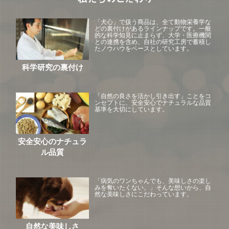
「犬心」で扱う商品は、全て動物栄養学な
どの裏付けがあるラインナップです。一般
的な科学知見に止まらず、大学・医療機関
との連携を含め、自社の研究工房で蓄積し
たノウハウをベースとしています。
科学研究の裏付け
「自然の良さを活かし引き出す」ことをコ
ンセプトに、安全安心でナチュラルな品質
基準を大切にしています。
安全安心のナチュラ
ル品質
「病気のワンちゃんでも、美味しさの楽し
みを奪いたくない。」そんな想いから、自
然な美味しさにこだわっています。
自然な美味しさ