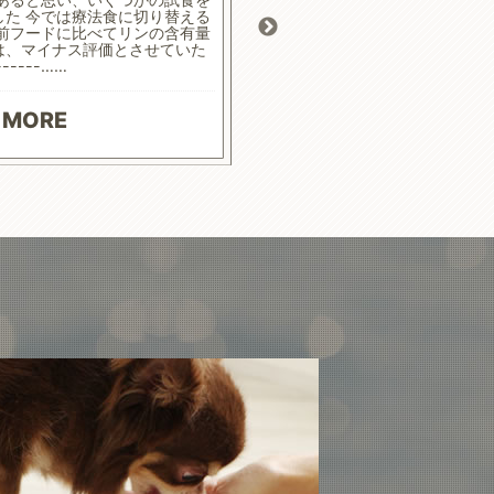
した 今では療法食に切り替える
ます
 前フードに比べてリンの含有量
は、マイナス評価とさせていた
------……
READ
 MORE