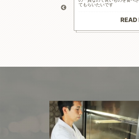
 おかげで食事によるコントロ
てもらいたいです
り、元気にお散歩にも行けて
原材料で続けやすいお値段に満
ざいます。
READ
 MORE