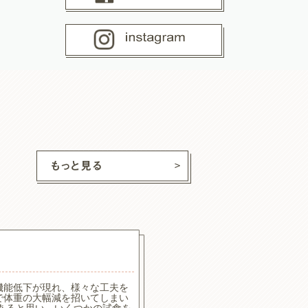
ココ
ちゃん
機能低下が現れ、様々な工夫を
食べたり食べなかったりでし
で体重の大幅減を招いてしまい
食べやすいようで喜んで食べ
もあると思い、いくつかの試食を
なくてはいけないのでカロリ