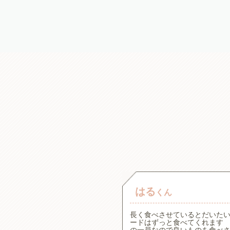
はる
くん
。一般的な療法食の原材料が
長く食べさせているとだいた
た犬心さんを見つけてからず
ードはずっと食べてくれます 
アで食べムラがある子です
の一員なので良いものを食べ