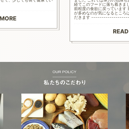
経てこのフードに落ち着きま
前程度の食欲に戻っています
が多めなのが気になるところ
だきます ------------------
 MORE
READ