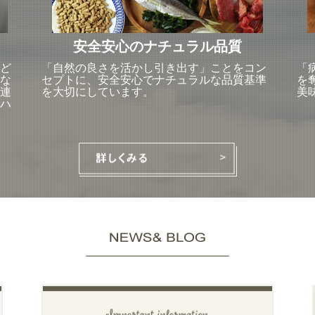
安全安心のナチュラル品質
ど
「自然の良さを活かし引き出す」ことをコン
「
な
セプトに、安全安心でナチュラルな品質基準
を
連
を大切にしています。
美
ハ