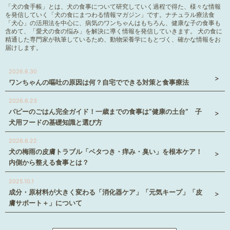
「犬の食手帳」とは、犬の食事について研究していく過程で得た、様々な情報
を発信していく「犬の食にまつわる情報マガジン」です。ナチュラル療法食
「犬心」の活用法を中心に、病気のワンちゃんはもちろん、健康な子の食事も
含めて、「愛犬の食の悩み」を解決に導く情報を発信していきます。 犬の食に
精通した専門家が執筆しているため、動物栄養学にもとづく、確かな情報をお
届けします。
2026.6.30
ワンちゃんの嘔吐の原因は何？自宅でできる対策と食事療法
2026.6.23
パピーのごはん完全ガイド！一歳までの食事は”健康の土台” 子
犬用フードの基礎知識と選び方
2026.6.22
犬の梅雨の皮膚トラブル「ベタつき・痒み・臭い」を根本ケア！
内側から整える食事とは？
2025.10.1
成分・原材料が大きく変わる「消化器ケア」「元気キープ」「皮
膚サポート＋」について