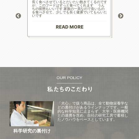
的な療法食
長く食べさせているとだいたい飽きてくるのです
高齢と言
たまた犬心
が、このフードはずっと食べてくれます うん
様々な工
ってます。
ちの状態もいいです 家族の一員なので良いもの
の大幅減
っかり食べ
を食べさせて、少しでも長く健康でいてもらいた
危険もあ
トロール
いです
ードに落
お散歩にも
る前程度
材料で続
てリンの
りがとう
マイナス評
READ MORE
--------
「犬心」で扱う商品は、全て動物栄養学な
どの裏付けがあるラインナップです。一般
的な科学知見に止まらず、大学・医療機関
との連携を含め、自社の研究工房で蓄積し
たノウハウをベースとしています。
科学研究の裏付け