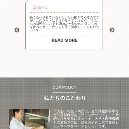
はる
チャ
くん
的な療法食
長く食べさせているとだいたい飽きてくるのです
高齢と言
たまた犬心
が、このフードはずっと食べてくれます うん
様々な工
ってます。
ちの状態もいいです 家族の一員なので良いもの
の大幅減
っかり食べ
を食べさせて、少しでも長く健康でいてもらいた
危険もあ
トロール
いです
ードに落
お散歩にも
る前程度
材料で続
てリンの
りがとう
マイナス評
READ MORE
--------
「犬心」で扱う商品は、全て動物栄養学な
どの裏付けがあるラインナップです。一般
的な科学知見に止まらず、大学・医療機関
との連携を含め、自社の研究工房で蓄積し
たノウハウをベースとしています。