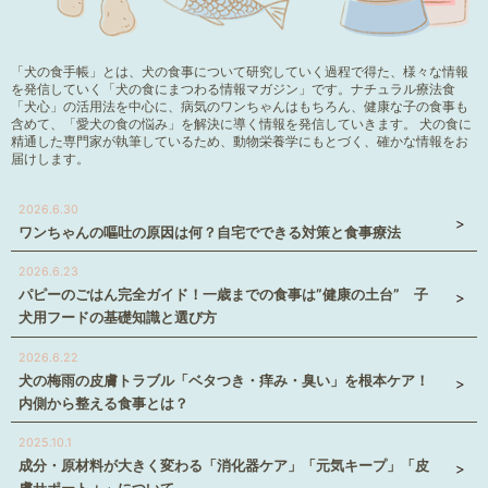
「犬の食手帳」とは、犬の食事について研究していく過程で得た、様々な情報
を発信していく「犬の食にまつわる情報マガジン」です。ナチュラル療法食
「犬心」の活用法を中心に、病気のワンちゃんはもちろん、健康な子の食事も
含めて、「愛犬の食の悩み」を解決に導く情報を発信していきます。 犬の食に
精通した専門家が執筆しているため、動物栄養学にもとづく、確かな情報をお
届けします。
2026.6.30
ワンちゃんの嘔吐の原因は何？自宅でできる対策と食事療法
2026.6.23
パピーのごはん完全ガイド！一歳までの食事は”健康の土台” 子
犬用フードの基礎知識と選び方
2026.6.22
犬の梅雨の皮膚トラブル「ベタつき・痒み・臭い」を根本ケア！
内側から整える食事とは？
2025.10.1
成分・原材料が大きく変わる「消化器ケア」「元気キープ」「皮
膚サポート＋」について