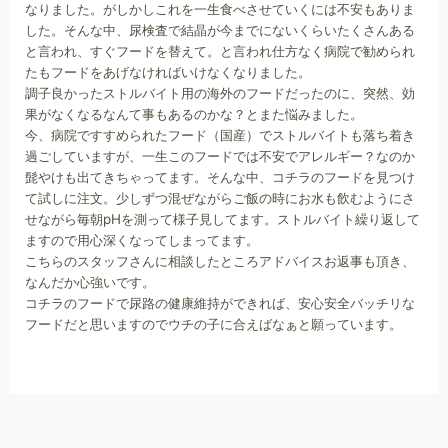
なりました。がしかしこれを一生食べさせていくには不安もありま
した。そんな中、尿検査で結晶が今までにないくらいたくさんある
と言われ、すぐフードを替えて。と言われ仕方なく病院で勧められ
たもフードをあげなければいけなくなりました。
調子良かったストルバイト用の海外のフードだったのに、突然、効
果がなくなるなんて事もあるのかな？とまた悩みました。
今、病院ですすめられたフード（国産）でストルバイトも落ち着き
過ごしていますが、一生このフードでは不安でアレルギー？なのか
髭やけも出てきちゃってます。そんな中、コチラのフードを見つけ
て試しに注文。少しずつ混ぜながらご飯の時にお水も飲むようにさ
せながら毎朝pHを測って様子見してます。ストルバイト繰り返して
ますので用心深くなってしまってます。
こちらのスタッフさんに相談したところアドバイスお返事も頂き、
なんだか心強いです。
コチラのフードで尿路の健康維持ができれば、安心安全バッチリな
フードだと思いますのでウチの子に合えばなぁと願っています。