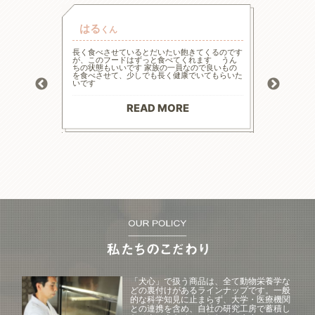
はる
チャ
くん
的な療法食
長く食べさせているとだいたい飽きてくるのです
高齢と言
たまた犬心
が、このフードはずっと食べてくれます うん
様々な工
ってます。
ちの状態もいいです 家族の一員なので良いもの
の大幅減
っかり食べ
を食べさせて、少しでも長く健康でいてもらいた
危険もあ
トロール
いです
ードに落
お散歩にも
る前程度
材料で続
てリンの
りがとう
マイナス評
READ MORE
--------
「犬心」で扱う商品は、全て動物栄養学な
どの裏付けがあるラインナップです。一般
的な科学知見に止まらず、大学・医療機関
との連携を含め、自社の研究工房で蓄積し