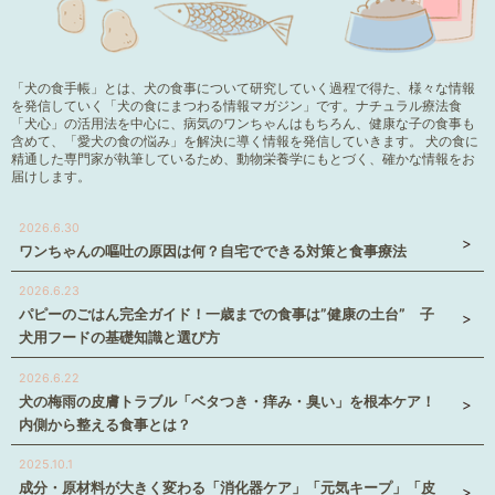
「犬の食手帳」とは、犬の食事について研究していく過程で得た、様々な情報
を発信していく「犬の食にまつわる情報マガジン」です。ナチュラル療法食
「犬心」の活用法を中心に、病気のワンちゃんはもちろん、健康な子の食事も
含めて、「愛犬の食の悩み」を解決に導く情報を発信していきます。 犬の食に
精通した専門家が執筆しているため、動物栄養学にもとづく、確かな情報をお
届けします。
2026.6.30
ワンちゃんの嘔吐の原因は何？自宅でできる対策と食事療法
2026.6.23
パピーのごはん完全ガイド！一歳までの食事は”健康の土台” 子
犬用フードの基礎知識と選び方
2026.6.22
犬の梅雨の皮膚トラブル「ベタつき・痒み・臭い」を根本ケア！
内側から整える食事とは？
2025.10.1
成分・原材料が大きく変わる「消化器ケア」「元気キープ」「皮