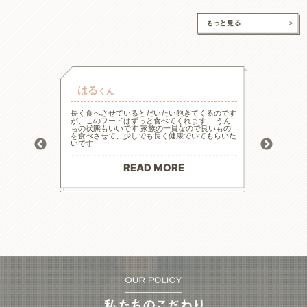
はる
チャ
くん
的な療法食
長く食べさせているとだいたい飽きてくるのです
高齢と言
たまた犬心
が、このフードはずっと食べてくれます うん
様々な工
ってます。
ちの状態もいいです 家族の一員なので良いもの
の大幅減
っかり食べ
を食べさせて、少しでも長く健康でいてもらいた
危険もあ
トロール
いです
ードに落
お散歩にも
る前程度
材料で続
てリンの
りがとう
マイナス評
READ MORE
--------