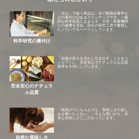
「犬心」で扱う商品は、全て動物栄養学な
どの裏付けがあるラインナップです。一般
的な科学知見に止まらず、大学・医療機関
との連携を含め、自社の研究工房で蓄積し
たノウハウをベースとしています。
科学研究の裏付け
「自然の良さを活かし引き出す」ことをコ
ンセプトに、安全安心でナチュラルな品質
基準を大切にしています。
安全安心のナチュラ
ル品質
「病気のワンちゃんでも、美味しさの楽し
みを奪いたくない。」そんな想いから、自
然な美味しさにこだわっています。
自然な美味しさ