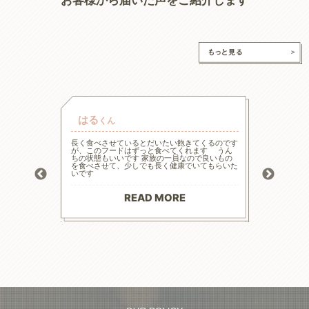
はる
チャ
くん
的な療法食
長く食べさせているとだいたい飽きてくるのです
高齢と言
たまた犬心
が、このフードはずっと食べてくれます うん
様々な工
ってます。
ちの状態もいいです 家族の一員なので良いもの
の大幅減
っかり食べ
を食べさせて、少しでも長く健康でいてもらいた
危険もあ
トロール
いです
ードに落
お散歩にも
る前程度
材料で続
てリンの
りがとう
マイナス評
READ MORE
--------