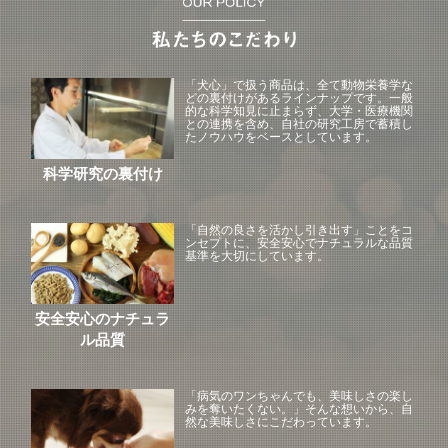
「犬心」で扱う商品は、全て動物栄養学な
どの裏付けがあるラインナップです。一般
的な科学知見に止まらず、大学・医療機関
との連携を含め、自社の研究工房で蓄積し
たノウハウをベースとしています。
科学研究の裏付け
「自然の良さを活かし引き出す」ことをコ
ンセプトに、安全安心でナチュラルな品質
基準を大切にしています。
安全安心のナチュラ
ル品質
「病気のワンちゃんでも、美味しさの楽し
みを奪いたくない。」そんな想いから、自
然な美味しさにこだわっています。