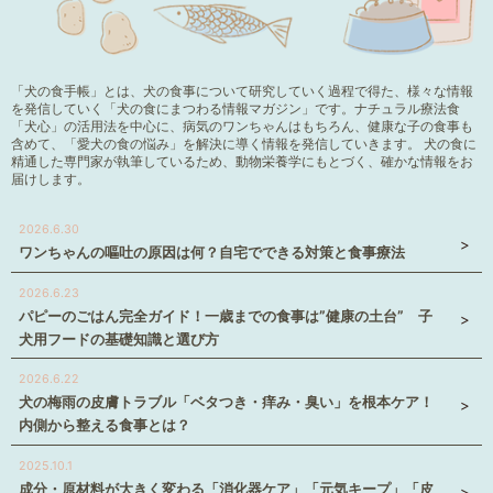
「犬の食手帳」とは、犬の食事について研究していく過程で得た、様々な情報
を発信していく「犬の食にまつわる情報マガジン」です。ナチュラル療法食
「犬心」の活用法を中心に、病気のワンちゃんはもちろん、健康な子の食事も
含めて、「愛犬の食の悩み」を解決に導く情報を発信していきます。 犬の食に
精通した専門家が執筆しているため、動物栄養学にもとづく、確かな情報をお
届けします。
2026.6.30
ワンちゃんの嘔吐の原因は何？自宅でできる対策と食事療法
2026.6.23
パピーのごはん完全ガイド！一歳までの食事は”健康の土台” 子
犬用フードの基礎知識と選び方
2026.6.22
犬の梅雨の皮膚トラブル「ベタつき・痒み・臭い」を根本ケア！
内側から整える食事とは？
2025.10.1
成分・原材料が大きく変わる「消化器ケア」「元気キープ」「皮