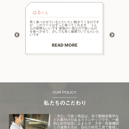
はる
チャ
くん
的な療法食
長く食べさせているとだいたい飽きてくるのです
高齢と言
たまた犬心
が、このフードはずっと食べてくれます うん
様々な工
ってます。
ちの状態もいいです 家族の一員なので良いもの
の大幅減
っかり食べ
を食べさせて、少しでも長く健康でいてもらいた
危険もあ
トロール
いです
ードに落
お散歩にも
る前程度
材料で続
てリンの
りがとう
マイナス評
READ MORE
--------
「犬心」で扱う商品は、全て動物栄養学な
どの裏付けがあるラインナップです。一般
的な科学知見に止まらず、大学・医療機関
との連携を含め、自社の研究工房で蓄積し